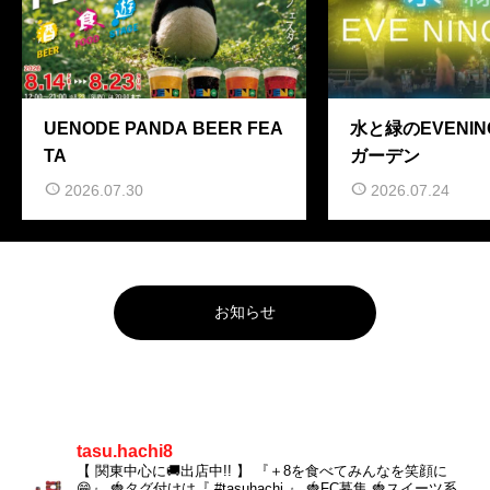
UENODE PANDA BEER FEA
水と緑のEVENIN
TA
ガーデン
2026.07.30
2026.07.24
お知らせ
tasu.hachi8
【 関東中心に🚚出店中!! 】
『＋8を食べてみんなを笑顔に
😁』
🍓タグ付けは『 #tasuhachi 』
🍓FC募集
🍓スイーツ系