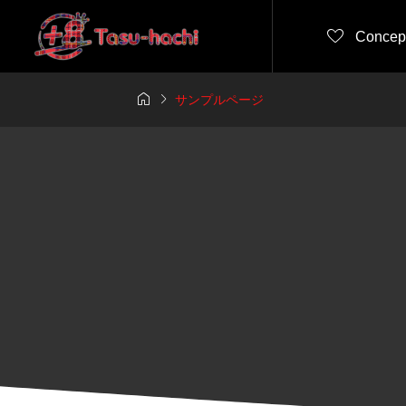

Concep


サンプルページ
6年8月18日（火）
2026年8月18日（
DE PANDA BEE
UENODE PANDA 
TA
R FEATA