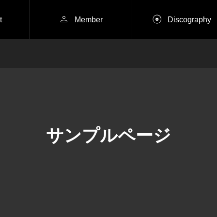


t
Member
Discography
火）
2026年8月18日（火）
BEE
UENODE PANDA BEE
R FEATA
サンプルページ