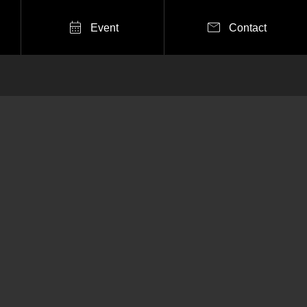


Event
Contact
2026年8月18日（火）
UENODE PANDA BEE
R FEATA